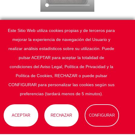
Este Sitio Web utiliza cookies propias y de terceros para
mejorar la experiencia de navegación del Usuario y
crea, administra e impulsa tu evento con
realizar análisis estadísticos sobre su utilización. Puede
nosotros
.
¡
contáctanos
!
pulsar ACEPTAR para aceptar la totalidad de
condiciones del Aviso Legal, Política de Privacidad y la
Política de Cookies, RECHAZAR o puede pulsar
CONFIGURAR para personalizar las cookies según sus
(+34) 655 578 768
-
hola@foodandfriends.es
preferencias (tardará menos de 5 minutos).
© 2025
food
and
friends
.
Todos los derechos reservados
.
-
-
-
chef a domicilio
chef privado
política de privacidad
política de
ACEPTAR
RECHAZAR
CONFIGURAR
cookies
COOKIES